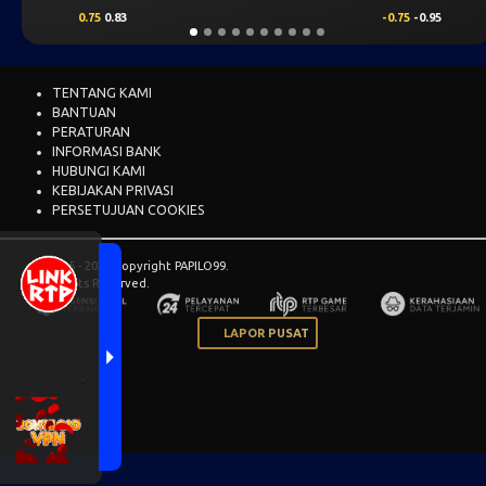
0.75
0.83
-0.75
-0.95
TENTANG KAMI
BANTUAN
PERATURAN
INFORMASI BANK
HUBUNGI KAMI
KEBIJAKAN PRIVASI
PERSETUJUAN COOKIES
© 2015 - 2026 Copyright PAPILO99.
All Rights Reserved.
LAPOR PUSAT